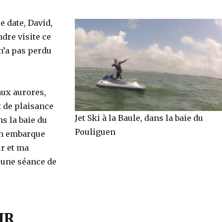
 date, David,
dre visite ce
n’a pas perdu
aux aurores,
t de plaisance
Jet Ski à la Baule, dans la baie du
s la baie du
Pouliguen
on embarque
r et ma
une séance de
IR