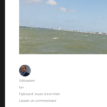
Auteur
Sébastien
Publié
lun
le
Catégories
Flyboard: Jouer à Iron Man
Laisser un commentaire
sur
« Real-