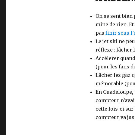
On se sent bien 
mine de rien. Et
pas
finir sous l
Le jet ski ne pe
réflexe : lâcher
Accélerer quand
(pour les fans d
Lâcher les gaz 
mémorable (pour
En Guadeloupe, s
compteur n’avait
cette fois-ci su
compteur va jus