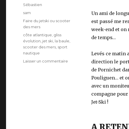
Auteur
Sébastien
Publié
sam
Un ami de longue
le
Catégories
Faire du jetski ou scooter
est passé me ren
des mers
week-end et on 
Étiquettes
côte atlantique
,
gliss
de temps…
évolution
,
jet ski
,
la baule
,
scooter des mers
,
sport
nautique
Levés ce matin 
Laisser un commentaire
sur
direction le por
Séance
de Pornichet dan
de
Pouliguen… et 
Jet
Ski
avec un moniteu
surprise
compagne pour 
Jet-Ski !
A RETEN