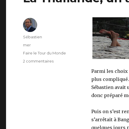
Auteur
Sébastien
Publié
mer
le
Catégories
Faire le Tour du Monde
2 commentaires
sur
La
Parmi les choix 
Thaïlande,
plus compliqué.
un
avant-
Sébastien avait 
goût
donc préparé mon
du
paradis
Puis on s’est re
s’arrêtait à Ban
quelques jours p