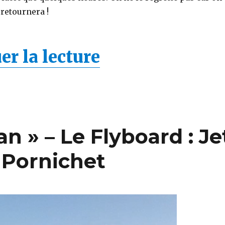
 retournera !
er la lecture
de « La Thaïla
an » – Le Flyboard : Je
 Pornichet