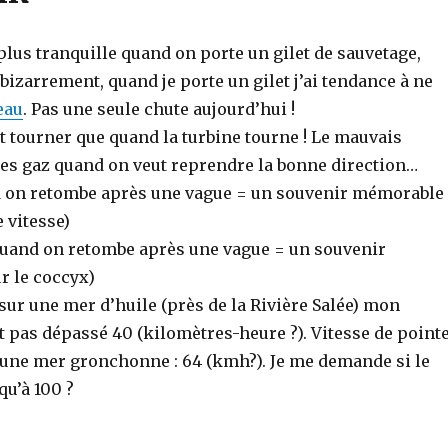
plus tranquille quand on porte un gilet de sauvetage,
 bizarrement, quand je porte un gilet j’ai tendance à ne
’eau
. Pas une seule chute aujourd’hui !
ut tourner que quand la turbine tourne ! Le mauvais
 les gaz quand on veut reprendre la bonne direction…
 on retombe après une vague = un souvenir mémorable
e vitesse)
quand on retombe après une vague = un souvenir
 le coccyx)
ur une mer d’huile (près de la Rivière Salée) mon
 pas dépassé 40 (kilomètres-heure ?). Vitesse de point
r une mer gronchonne : 64 (kmh?). Je me demande si le
qu’à 100 ?