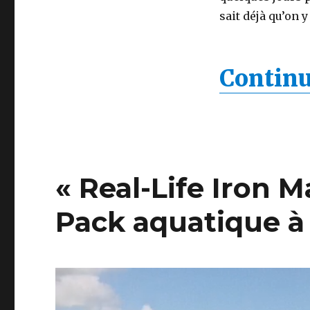
sait déjà qu’on y
Continu
« Real-Life Iron M
Pack aquatique à