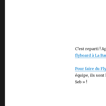
Life
Iron
Man »
–
Le
Flyboard
:
Jet
Pack
aquatique
C’est reparti ! A
à
flyboard à La Ba
Pornichet
Pour faire du Fl
équipe, ils sont
Seb » !