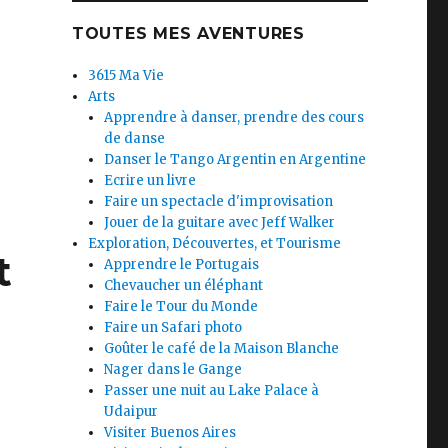
TOUTES MES AVENTURES
3615 Ma Vie
Arts
nde, un avant-goût du para
Apprendre à danser, prendre des cours
de danse
Danser le Tango Argentin en Argentine
Ecrire un livre
Faire un spectacle d'improvisation
Jouer de la guitare avec Jeff Walker
Exploration, Découvertes, et Tourisme
t
Apprendre le Portugais
Chevaucher un éléphant
Faire le Tour du Monde
Faire un Safari photo
Goûter le café de la Maison Blanche
Nager dans le Gange
Passer une nuit au Lake Palace à
Udaipur
Visiter Buenos Aires