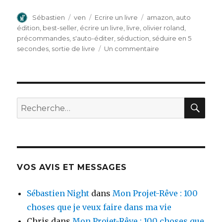
Auteur
Sébastien
Publié
ven
Catégories
Ecrire un livre
Étiquettes
amazon
,
auto
le
édition
,
best-seller
,
écrire un livre
,
livre
,
olivier roland
,
précommandes
,
s'auto-éditer
,
séduction
,
séduire en 5
secondes
,
sortie de livre
Un commentaire
sur
Mon
premier
livre,
best-
seller
RE
Recherche
Amazon
pour
:
VOS AVIS ET MESSAGES
Sébastien Night
dans
Mon Projet-Rêve : 100
choses que je veux faire dans ma vie
Chris
dans
Mon Projet-Rêve : 100 choses que