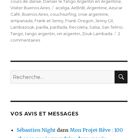
le
cours de danse
,
Danser le Tango Argentin en Argentine
,
Visiter Buenos Aires
Étiquettes
acelga
,
AirBnB
,
Argentine
,
Azucar
Café
,
Buenos Aires
,
couchsurfing
,
crise argentine
,
empanada
,
Frank et Jenny
,
Frank Oregon
,
Jenny Gil
,
Lambazouk
,
parilla
,
parillada
,
Recoleta
,
Salsa
,
San Telmo
,
Tango
,
tango argentin
,
vin argentin
,
Zouk Lambada
2
commentaires
sur
Buenos
Aires,
sur
des
airs
RE
Recherche
de
pour
Tango
:
!
(Partie
1)
VOS AVIS ET MESSAGES
Sébastien Night
dans
Mon Projet-Rêve : 100