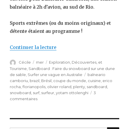
balnéaire à 2h d’avion, au sud de Rio.
Sports extrêmes (ou du moins originaux) et
détente étaient au programme !
Continuer la lecture
de « Tour du monde, épisode 2 
Auteur
Cécile
Publié
mer
Catégories
Exploration, Découvertes, et
le
Tourisme
,
Sandboard : Faire du snowboard sur une dune
de sable
,
Surfer une vague en Australie
Étiquettes
balneario
camboriu
,
brazil
,
Brésil
,
coupe du monde
,
cuisine
,
erico
rocha
,
florianopolis
,
olivier roland
,
plenty
,
sandboard
,
snowboard
,
surf
,
surfeur
,
yotam ottolenghi
3
commentaires
sur
Tour
du
monde,
épisode
2