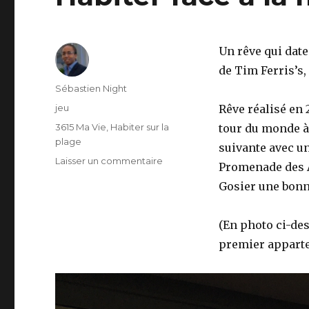
Un rêve qui date
de Tim Ferris’s,
Auteur
Sébastien Night
Publié
jeu
Rêve réalisé en 
le
Catégories
3615 Ma Vie
,
Habiter sur la
tour du monde à 
plage
suivante avec un
Laisser un commentaire
sur
Promenade des A
Habiter
Gosier une bonne
face
à
la
(En photo ci-des
mer,
premier apparte
mon
rêve…