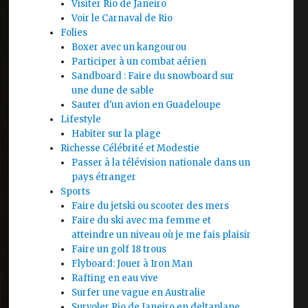
Visiter Rio de Janeiro
Voir le Carnaval de Rio
Folies
Boxer avec un kangourou
Participer à un combat aérien
Sandboard : Faire du snowboard sur
une dune de sable
Sauter d'un avion en Guadeloupe
Lifestyle
Habiter sur la plage
Richesse Célébrité et Modestie
Passer à la télévision nationale dans un
pays étranger
Sports
Faire du jetski ou scooter des mers
Faire du ski avec ma femme et
atteindre un niveau où je me fais plaisir
Faire un golf 18 trous
Flyboard: Jouer à Iron Man
Rafting en eau vive
Surfer une vague en Australie
Survoler Rio de Janeiro en deltaplane