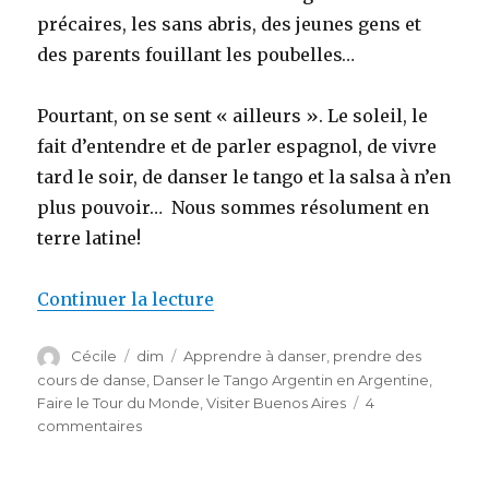
précaires, les sans abris, des jeunes gens et
des parents fouillant les poubelles…
Pourtant, on se sent « ailleurs ». Le soleil, le
fait d’entendre et de parler espagnol, de vivre
tard le soir, de danser le tango et la salsa à n’en
plus pouvoir… Nous sommes résolument en
terre latine!
Continuer la lecture
de « Buenos Aires « si européen
Auteur
Cécile
Publié
dim
Catégories
Apprendre à danser, prendre des
le
cours de danse
,
Danser le Tango Argentin en Argentine
,
Faire le Tour du Monde
,
Visiter Buenos Aires
4
commentaires
sur
Buenos
Aires