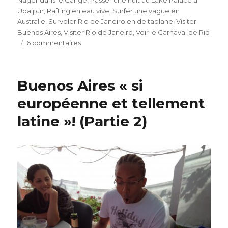
Nager dans le Gange
,
Passer une nuit au Lake Palace à
Udaipur
,
Rafting en eau vive
,
Surfer une vague en
Australie
,
Survoler Rio de Janeiro en deltaplane
,
Visiter
Buenos Aires
,
Visiter Rio de Janeiro
,
Voir le Carnaval de Rio
6 commentaires
sur
La
vidéo
de
Buenos Aires « si
notre
Tour
européenne et tellement
du
latine »! (Partie 2)
Monde
(et
de
la
demande
en
mariage
!)