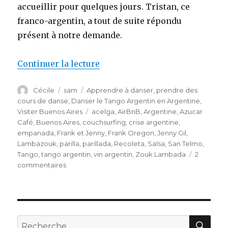
accueillir pour quelques jours. Tristan, ce
franco-argentin, a tout de suite répondu
présent à notre demande.
Continuer la lecture
de « Buenos Aires, sur des airs 
Auteur
Cécile
Publié
sam
Catégories
Apprendre à danser, prendre des
le
cours de danse
,
Danser le Tango Argentin en Argentine
,
Visiter Buenos Aires
Étiquettes
acelga
,
AirBnB
,
Argentine
,
Azucar
Café
,
Buenos Aires
,
couchsurfing
,
crise argentine
,
empanada
,
Frank et Jenny
,
Frank Oregon
,
Jenny Gil
,
Lambazouk
,
parilla
,
parillada
,
Recoleta
,
Salsa
,
San Telmo
,
Tango
,
tango argentin
,
vin argentin
,
Zouk Lambada
2
commentaires
sur
Buenos
Aires,
sur
des
airs
RE
Recherche