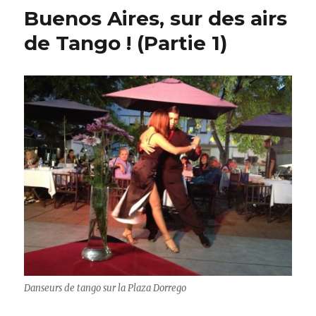
« si
Buenos Aires, sur des airs
européenne
et
de Tango ! (Partie 1)
tellement
latine »!
(Partie
2)
Danseurs de tango sur la Plaza Dorrego