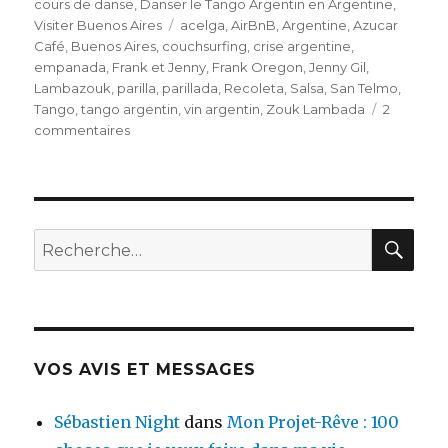
le
cours de danse
,
Danser le Tango Argentin en Argentine
,
Visiter Buenos Aires
Étiquettes
acelga
,
AirBnB
,
Argentine
,
Azucar
Café
,
Buenos Aires
,
couchsurfing
,
crise argentine
,
empanada
,
Frank et Jenny
,
Frank Oregon
,
Jenny Gil
,
Lambazouk
,
parilla
,
parillada
,
Recoleta
,
Salsa
,
San Telmo
,
Tango
,
tango argentin
,
vin argentin
,
Zouk Lambada
2
commentaires
sur
Buenos
Aires,
sur
des
airs
RE
Recherche
de
pour
Tango
:
!
(Partie
1)
VOS AVIS ET MESSAGES
Sébastien Night
dans
Mon Projet-Rêve : 100