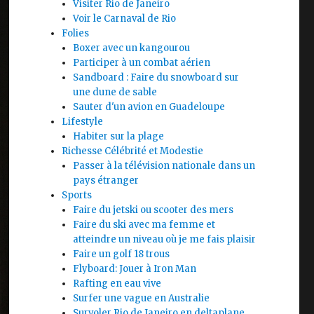
Visiter Rio de Janeiro
Voir le Carnaval de Rio
Folies
Boxer avec un kangourou
Participer à un combat aérien
Sandboard : Faire du snowboard sur
une dune de sable
Sauter d'un avion en Guadeloupe
Lifestyle
Habiter sur la plage
Richesse Célébrité et Modestie
Passer à la télévision nationale dans un
pays étranger
Sports
Faire du jetski ou scooter des mers
Faire du ski avec ma femme et
atteindre un niveau où je me fais plaisir
Faire un golf 18 trous
Flyboard: Jouer à Iron Man
Rafting en eau vive
Surfer une vague en Australie
Survoler Rio de Janeiro en deltaplane