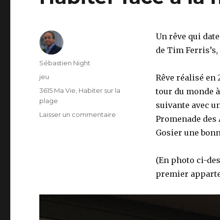
Un rêve qui date
de Tim Ferris’s,
Auteur
Sébastien Night
Publié
jeu
Rêve réalisé en 
le
Catégories
3615 Ma Vie
,
Habiter sur la
tour du monde à 
plage
suivante avec un
Laisser un commentaire
sur
Promenade des A
Habiter
Gosier une bonne
face
à
la
(En photo ci-des
mer,
premier apparte
mon
rêve…