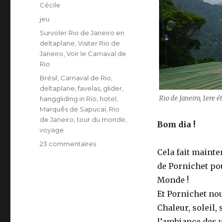
Auteur
Cécile
Publié
jeu
le
Catégories
Survoler Rio de Janeiro en
deltaplane
,
Visiter Rio de
Janeiro
,
Voir le Carnaval de
Rio
Étiquettes
Brésil
,
Carnaval de Rio
,
deltaplane
,
favelas
,
glider
,
Rio de Janeiro, 1ere 
hanggliding in Rio
,
hotel
,
Marquês de Sapucai
,
Rio
de Janeiro
,
tour du monde
,
Bom dia !
voyage
23 commentaires
sur
Cela fait mainten
Tour
du
de Pornichet po
monde,
Monde !
épisode
Et Pornichet nou
1
:
Chaleur, soleil,
Rio
l’ambiance des 