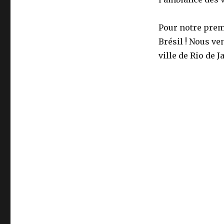
de
Janeiro
Pour notre prem
Brésil ! Nous ve
ville de Rio de J