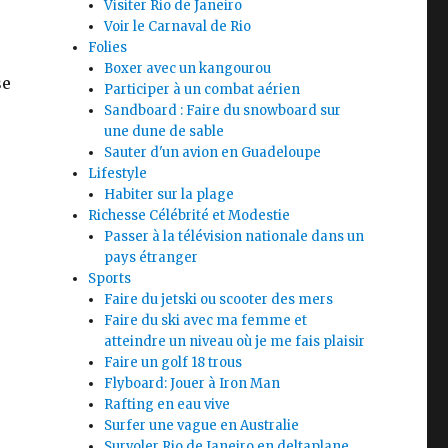
Visiter Rio de Janeiro
Voir le Carnaval de Rio
Folies
Boxer avec un kangourou
se
Participer à un combat aérien
1 : Rio de Janeiro »
Sandboard : Faire du snowboard sur
une dune de sable
Sauter d'un avion en Guadeloupe
Lifestyle
Habiter sur la plage
Richesse Célébrité et Modestie
Passer à la télévision nationale dans un
pays étranger
Sports
Faire du jetski ou scooter des mers
Faire du ski avec ma femme et
atteindre un niveau où je me fais plaisir
Faire un golf 18 trous
Flyboard: Jouer à Iron Man
Rafting en eau vive
Surfer une vague en Australie
Survoler Rio de Janeiro en deltaplane